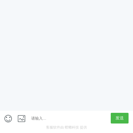
App
客户端
触屏版
上海行藏科技（集团）股份公司
内容举报热线 4000850815
联系电话：021-61125678
意见反馈