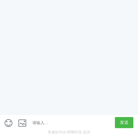
App
客户端
触屏版
上海行藏科技（集团）股份公司
内容举报热线 4000850815
联系电话：021-61125678
意见反馈