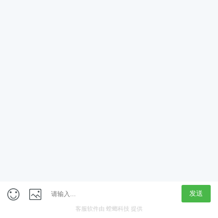
App
客户端
触屏版
上海行藏科技（集团）股份公司
内容举报热线 4000850815
联系电话：021-61125678
意见反馈