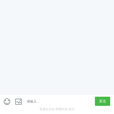
App
客户端
触屏版
上海行藏科技（集团）股份公司
内容举报热线 4000850815
联系电话：021-61125678
意见反馈