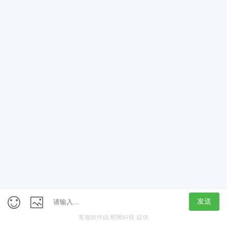
App
客户端
触屏版
上海行藏科技（集团）股份公司
内容举报热线 4000850815
联系电话：021-61125678
意见反馈