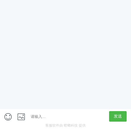
App
客户端
触屏版
上海行藏科技（集团）股份公司
内容举报热线 4000850815
联系电话：021-61125678
意见反馈