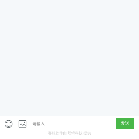
App
客户端
触屏版
上海行藏科技（集团）股份公司
内容举报热线 4000850815
联系电话：021-61125678
意见反馈