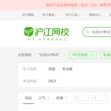
我司不会以境外电话、短信、QQ、邮寄
沪江网校
学习资讯
学习工具
帮助中心
全部课程
"法语tcf考试"
VIP定制班
零基
学习目标:
高级
专业级
考试内容:
DELF
综合
人气
价格
-