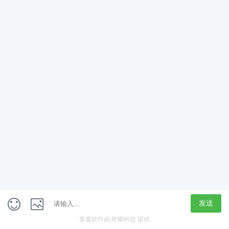
App
客户端
触屏版
上海行藏科技（集团）股份公司
内容举报热线 4000850815
联系电话：021-61125678
意见反馈