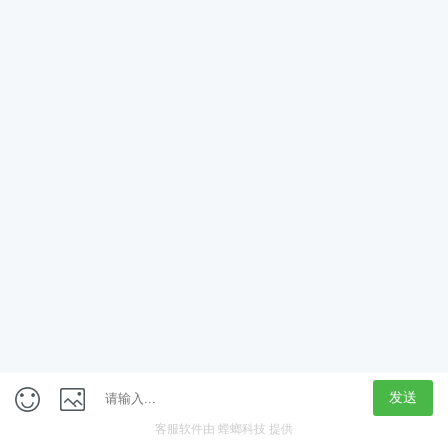
App
客户端
触屏版
上海行藏科技（集团）股份公司
内容举报热线 4000850815
联系电话：021-61125678
意见反馈