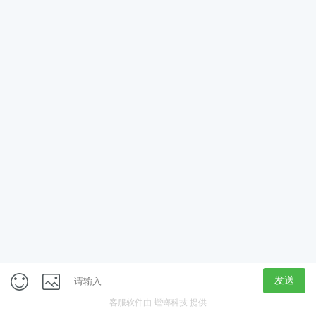
App
客户端
触屏版
上海行藏科技（集团）股份公司
内容举报热线 4000850815
联系电话：021-61125678
意见反馈