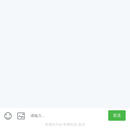
App
客户端
触屏版
上海行藏科技（集团）股份公司
内容举报热线 4000850815
联系电话：021-61125678
意见反馈