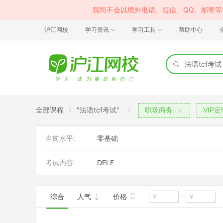
我司不会以境外电话、短信、QQ、邮寄
沪江网校
学习资讯
学习工具
帮助中心
全部课程
"法语tcf考试"
职场商务
VIP
当前水平:
零基础
考试内容:
DELF
综合
人气
价格
-