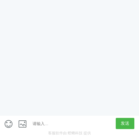
App
客户端
触屏版
上海行藏科技（集团）股份公司
内容举报热线 4000850815
联系电话：021-61125678
意见反馈