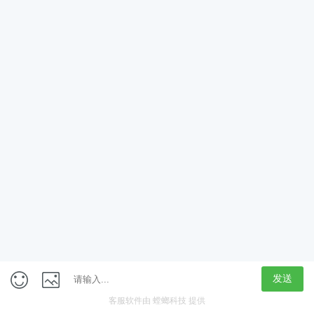
App
客户端
触屏版
上海行藏科技（集团）股份公司
内容举报热线 4000850815
联系电话：021-61125678
意见反馈