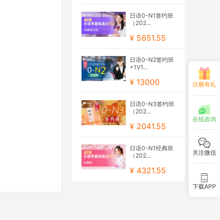
日语0-N1签约班
（202...
¥ 5651.55
日语0-N2签约班
+1V1...
¥ 13000
注册有礼
日语0-N3签约班
（202...
在线咨询
¥ 2041.55
日语0-N1经典班
关注微信
（202...
¥ 4321.55
下载APP