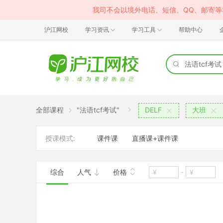
我司不会以境外电话、短信、QQ、邮寄
沪江网校
学习资讯
学习工具
帮助中心
全部课程
"法语tcf考试"
DELF
大班
授课模式:
课件课
直播课+课件课
综合
人气
价格
-