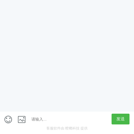
App
客户端
触屏版
上海行藏科技（集团）股份公司
内容举报热线 4000850815
联系电话：021-61125678
意见反馈