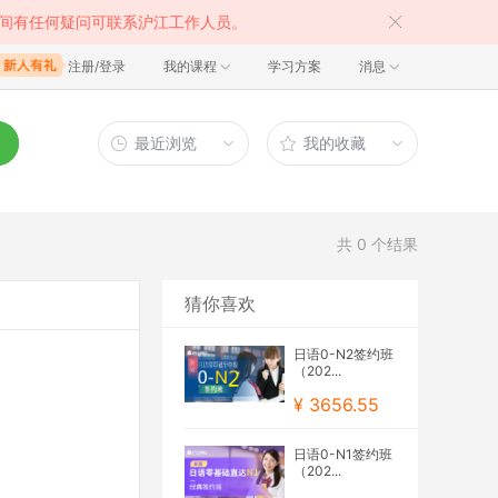
间有任何疑问可联系沪江工作人员。
注册/登录
我的课程
学习方案
消息
最近浏览
我的收藏
共
0
个结果
猜你喜欢
日语0-N2签约班
（202...
¥ 3656.55
日语0-N1签约班
（202...