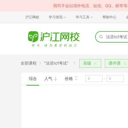
我司不会以境外电话、短信、QQ、邮寄
沪江网校
学习资讯
学习工具
帮助中心
全部课程
"法语tcf考试"
高级
课件课
综合
人气
价格
-