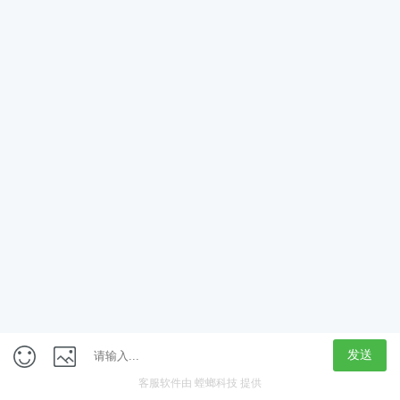
App
客户端
触屏版
上海行藏科技（集团）股份公司
内容举报热线 4000850815
联系电话：021-61125678
意见反馈