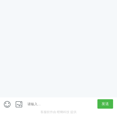
App
客户端
触屏版
上海行藏科技（集团）股份公司
内容举报热线 4000850815
联系电话：021-61125678
意见反馈