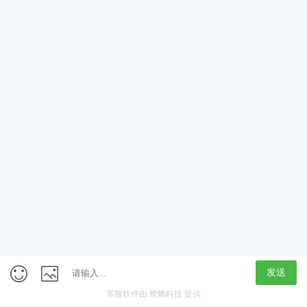
App
客户端
触屏版
上海行藏科技（集团）股份公司
内容举报热线 4000850815
联系电话：021-61125678
意见反馈