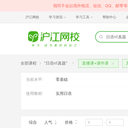
我司不会以境外电话、短信、QQ、邮寄
沪江网校
学习资讯
学习工具
帮助中心
全部课程
"日语n1真题"
直播课+课件课
当前水平:
零基础
使用教材:
实用日语
班型:
大班
综合
人气
价格
-