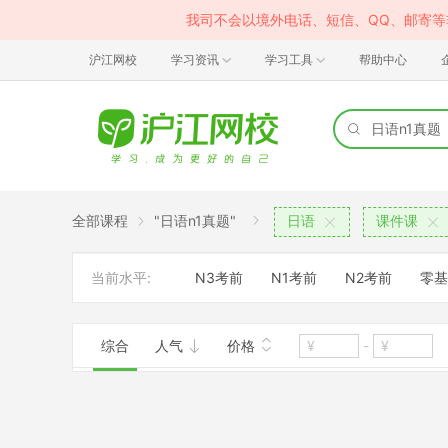
我司不会以境外电话、短信、QQ、邮寄
沪江网校
学习资讯
学习工具
帮助中心
全部课程
"日语n1真题"
日语
课件课
当前水平:
N3考前
N1考前
N2考前
零基
综合
人气
价格
-