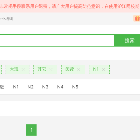
等非常规手段联系用户退费，请广大用户提高防范意识，在使用沪江网校期
企业培训
搜索
大班
其它
阅读
N1
础
N1
N2
N3
N4
N5
1