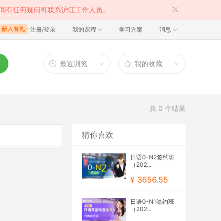
间有任何疑问可联系沪江工作人员。
注册/登录
我的课程
学习方案
消息
最近浏览
我的收藏
共
0
个结果
猜你喜欢
日语0-N2签约班
（202...
¥ 3656.55
日语0-N1签约班
（202...