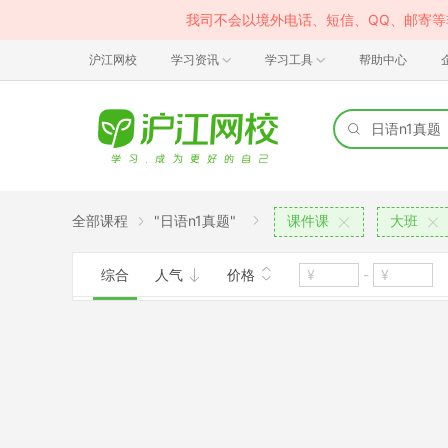
我司不会以境外电话、短信、QQ、邮寄
沪江网校
学习资讯
学习工具
帮助中心
全部课程
"日语n1真题"
课件课
大班
综合
人气
价格
-