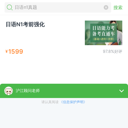
搜索
日语N1考前强化
1599
¥
97.8%好评