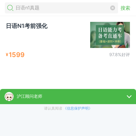
搜索
日语N1考前强化
1599
¥
97.8%好评