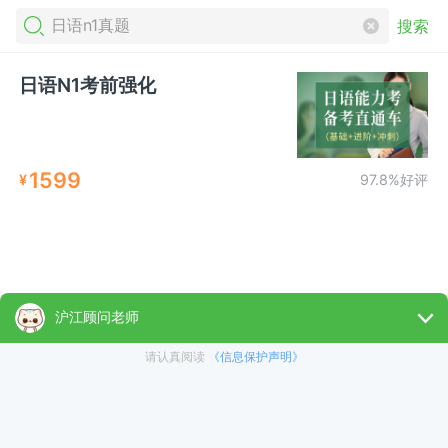
搜索
日语N1考前强化
1599
¥
97.8%好评