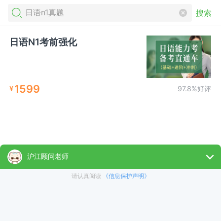
搜索
日语N1考前强化
1599
¥
97.8%好评