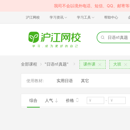
我司不会以境外电话、短信、QQ、邮寄
沪江网校
学习资讯
学习工具
帮助中心
全部课程
"日语n1真题"
课件课
大班
使用教材:
实用日语
其它
综合
人气
价格
-