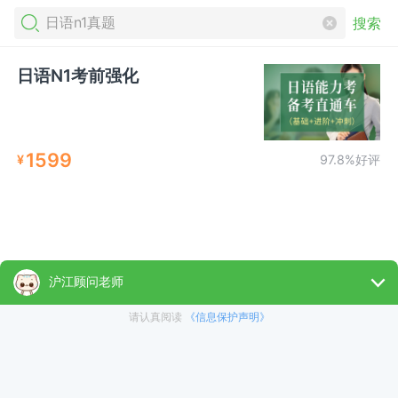
搜索
日语N1考前强化
1599
¥
97.8%好评