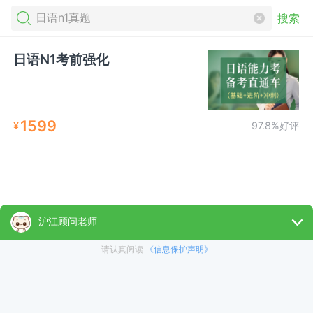
搜索
日语N1考前强化
1599
¥
97.8%好评