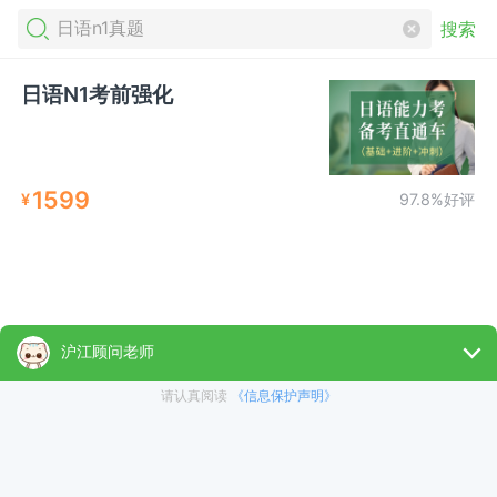
搜索
日语N1考前强化
1599
¥
97.8%好评