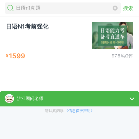
搜索
日语N1考前强化
1599
¥
97.8%好评