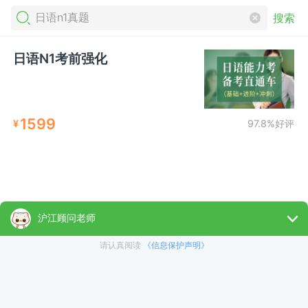
搜索
日语N1考前强化
1599
¥
97.8%好评