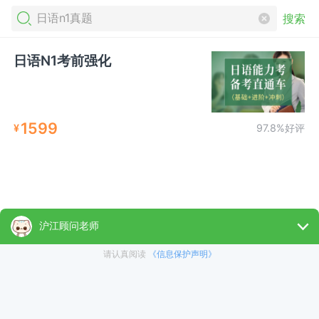
搜索
日语N1考前强化
1599
¥
97.8%好评