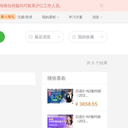
间有任何疑问可联系沪江工作人员。
注册/登录
我的课程
学习方案
消息
最近浏览
我的收藏
共
0
个结果
猜你喜欢
日语0-N2签约班
（202...
¥ 3656.55
日语0-N1签约班
（202...