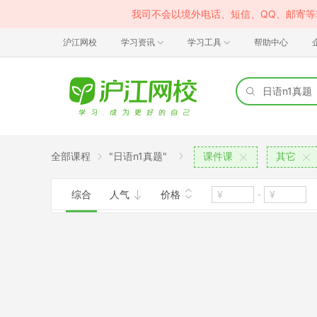
我司不会以境外电话、短信、QQ、邮寄
沪江网校
学习资讯
学习工具
帮助中心
全部课程
"日语n1真题"
课件课
其它
综合
人气
价格
-