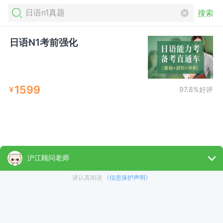
搜索
日语N1考前强化
1599
¥
97.8%好评