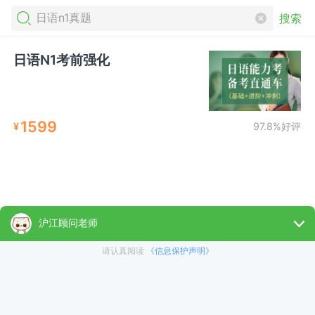
搜索
日语N1考前强化
1599
¥
97.8%好评