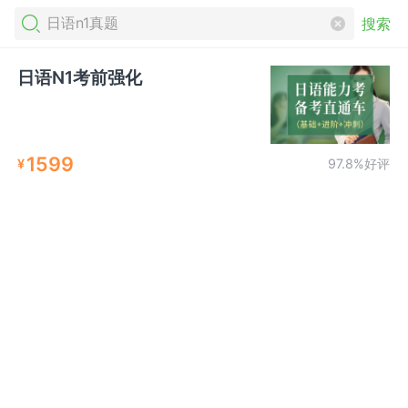
搜索
日语N1考前强化
1599
¥
97.8%好评