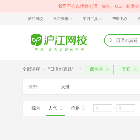
我司不会以境外电话、短信、QQ、邮寄
沪江网校
学习资讯
学习工具
帮助中心
全部课程
"日语n1真题"
课件课
其它
班型:
大班
综合
人气
价格
-