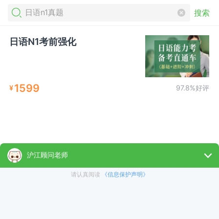
搜索
日语N1考前强化
1599
¥
97.8%好评