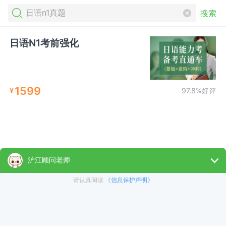
搜索
日语N1考前强化
1599
¥
97.8%好评