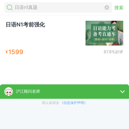
搜索
日语N1考前强化
1599
¥
97.8%好评