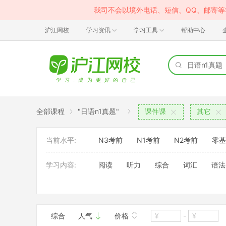
我司不会以境外电话、短信、QQ、邮寄
沪江网校
学习资讯
学习工具
帮助中心
全部课程
"日语n1真题"
课件课
其它
当前水平:
N3考前
N1考前
N2考前
零基
学习内容:
阅读
听力
综合
词汇
语法
班型:
大班
综合
人气
价格
-