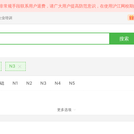
等非常规手段联系用户退费，请广大用户提高防范意识，在使用沪江网校期
企业培训
搜索
N3
础
N1
N2
N3
N4
N5
更多选项