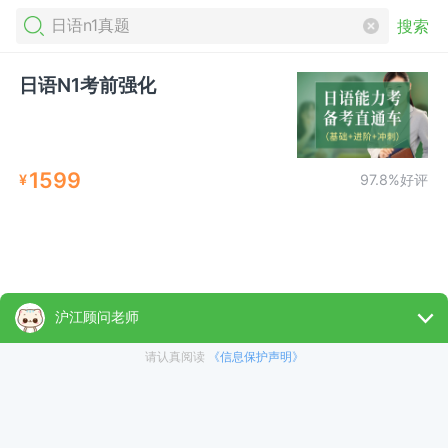
搜索
日语N1考前强化
1599
¥
97.8%好评