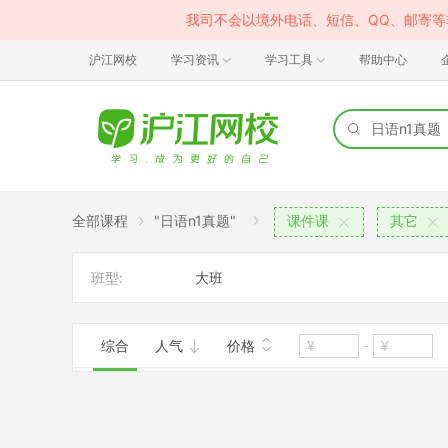
我司不会以境外电话、短信、QQ、邮寄
沪江网校
学习资讯
学习工具
帮助中心
全部课程
"日语n1真题"
课件课
其它
班型:
大班
综合
人气
价格
-