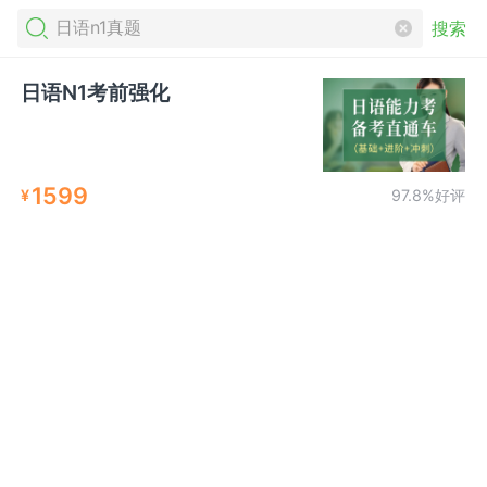
搜索
日语N1考前强化
1599
¥
97.8%好评