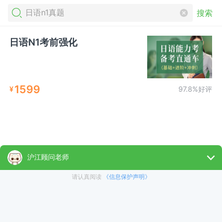
搜索
日语N1考前强化
1599
¥
97.8%好评