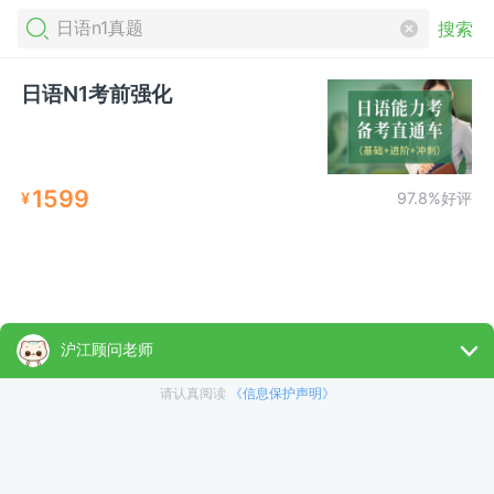
搜索
日语N1考前强化
1599
¥
97.8%好评