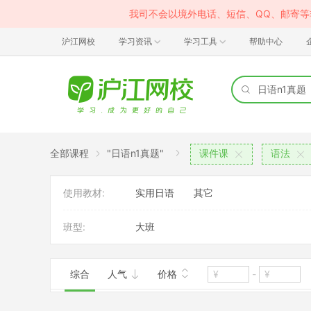
我司不会以境外电话、短信、QQ、邮寄
沪江网校
学习资讯
学习工具
帮助中心
全部课程
"日语n1真题"
课件课
语法
使用教材:
实用日语
其它
班型:
大班
综合
人气
价格
-